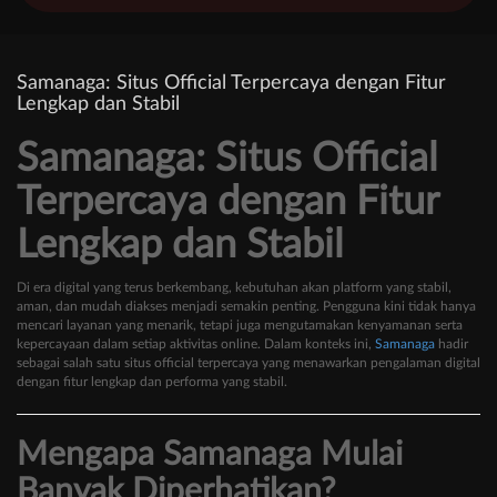
Samanaga: Situs Official Terpercaya dengan Fitur
Lengkap dan Stabil
Samanaga: Situs Official
Terpercaya dengan Fitur
Lengkap dan Stabil
Di era digital yang terus berkembang, kebutuhan akan platform yang stabil,
aman, dan mudah diakses menjadi semakin penting. Pengguna kini tidak hanya
mencari layanan yang menarik, tetapi juga mengutamakan kenyamanan serta
kepercayaan dalam setiap aktivitas online. Dalam konteks ini,
Samanaga
hadir
sebagai salah satu situs official terpercaya yang menawarkan pengalaman digital
dengan fitur lengkap dan performa yang stabil.
Mengapa Samanaga Mulai
Banyak Diperhatikan?