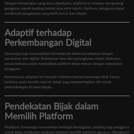
Dengan infrastruktur yang terus diperbarui, platform ini mampu mengurangi
gangguan seperti loading lambat atau error teknis. Hasilnya, pengguna dapat
menikmati pengalaman yang lebih lancar dan efisien.
Adaptif terhadap
Perkembangan Digital
Samanaga juga menunjukkan kemampuan dalam beradaptasi dengan
perubahan tren digital. Pembaruan fitur dan peningkatan sistem dilakukan
secara berkala untuk memastikan platform tetap relevan dengan kebutuhan
pengguna.
Kemampuan adaptasi ini menjadi indikator bahwa Samanaga tidak hanya
berfokus pada kondisi saat ini, tetapi juga mempersiapkan diri untuk
perkembangan di masa depan.
Pendekatan Bijak dalam
Memilih Platform
Meskipun Samanaga menawarkan berbagai keunggulan, penting bagi pengguna
untuk tetap melakukan evaluasi sebelum memilih platform apa pun. Memahami