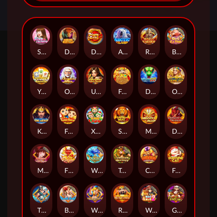
Since I'm here
Diamond buffalo
Dragon Gem2
Arctic Clash
ROMAN WARRIOR
Big Eater
Yuanbao Mahjong
Olympus - Zeus
Unparalleled Phoenix Dynasty
Fortune's Treasure
Dragon777
OLYMPUS DEMETER
KING ARTHUR
Fuwa Baoxi
X'Mas LABUBU
SAFARI HEAT 2-MULTIPLY FUN
Money Rush
Dragon’s Treasures
Mansion Battle Royale
Fire Dragon
Water Dragon
Treasure Hunters
Circus-Lucky Mix
Fortune Cat
Time Machine
Beach Baby
Wonderland
Rich Fortune
Weird Xmas2
Gold Fairy 2