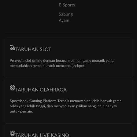
E-Sports
Sabung
Ayam
TARUHAN SLOT
Penyedia slot online dengan beragam pilihan game menarik yang
memudahkan pemain untuk mencapai jackpot
TARUHAN OLAHRAGA
Sportsbook Gaming Platform Terbaik menawarkan lebih banyak game,
odds yang lebih tinggi, dan menyediakan pilihan yang lebih banyak
untuk pemain.
TARUHAN LIVE KASINO