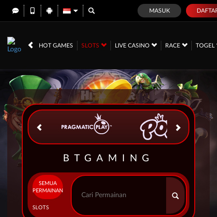
MASUK
DAFTA
IDR
12,674,548,
HOT GAMES
SLOTS
LIVE CASINO
RACE
TOGEL
BTGAMING
SEMUA
PERMAINAN
SLOTS