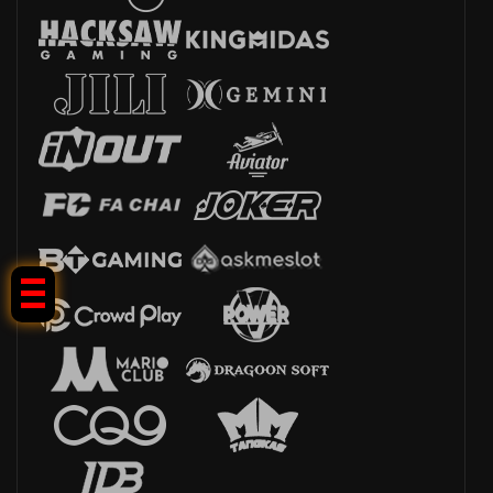
Tap Me!