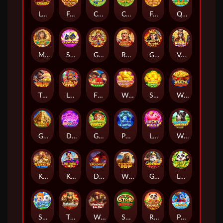
Lion's area
Fortune Toto 4D
Crazy ATM
Crazy Money Rolling
Fortune Horse
Quetzalcoatl
MEOW DYNASTY
Super Ace
Gold Rush Blast
ROMAN WARRIOR2
Gods of Egypt
Vault Beauty Thief
The Age Of Navigation
Legend of Aztec2
Fiesta de Mexicana
Wealth Rising 2
Super Clovers 2
Wealth Rolling
Golden Temple2
DISCO 777
Gold Rush Party
Pluto Gems
Lucky Piggy
Woof-woof Paradise
King's Return
Knife Throwing Show
Dragon's Expedition
Wilderness Lion
Goldmine Blast
Lucky Panda
Strike Storm
Thor of Mars
Warlord Lu Bu
STAR Bingo
Rolling Panda
Penguin Smash